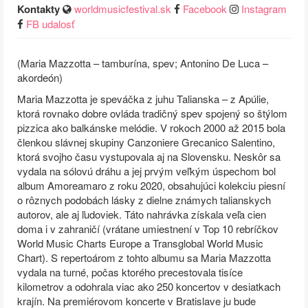
Kontakty
worldmusicfestival.sk
Facebook
Instagram
FB udalosť
(Maria Mazzotta – tamburína, spev; Antonino De Luca –
akordeón)
Maria Mazzotta je speváčka z juhu Talianska – z Apúlie,
ktorá rovnako dobre ovláda tradičný spev spojený so štýlom
pizzica ako balkánske melódie. V rokoch 2000 až 2015 bola
členkou slávnej skupiny Canzoniere Grecanico Salentino,
ktorá svojho času vystupovala aj na Slovensku. Neskôr sa
vydala na sólovú dráhu a jej prvým veľkým úspechom bol
album Amoreamaro z roku 2020, obsahujúci kolekciu piesní
o rôznych podobách lásky z dielne známych talianskych
autorov, ale aj ľudoviek. Táto nahrávka získala veľa cien
doma i v zahraničí (vrátane umiestnení v Top 10 rebríčkov
World Music Charts Europe a Transglobal World Music
Chart). S repertoárom z tohto albumu sa Maria Mazzotta
vydala na turné, počas ktorého precestovala tisíce
kilometrov a odohrala viac ako 250 koncertov v desiatkach
krajín. Na premiérovom koncerte v Bratislave ju bude