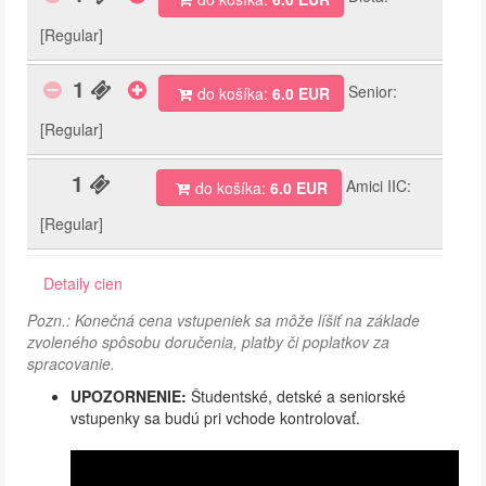
[Regular]
1
Senior:
do košíka:
6.0 EUR
[Regular]
1
Amici IIC:
do košíka:
6.0 EUR
[Regular]
Detaily cien
Pozn.: Konečná cena vstupeniek sa môže líšiť na základe
zvoleného spôsobu doručenia, platby či poplatkov za
spracovanie.
UPOZORNENIE:
Študentské, detské a seniorské
vstupenky sa budú pri vchode kontrolovať.