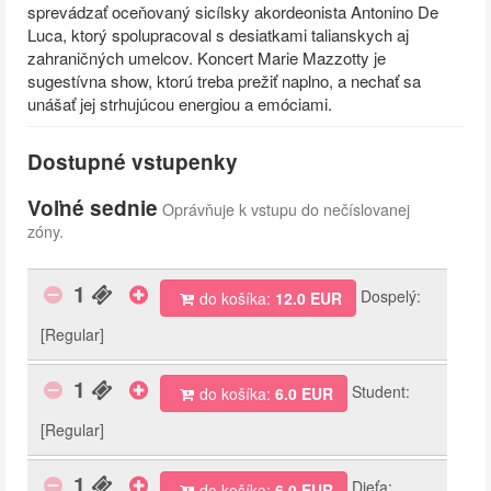
sprevádzať oceňovaný sicílsky akordeonista Antonino De
Luca, ktorý spolupracoval s desiatkami talianskych aj
zahraničných umelcov. Koncert Marie Mazzotty je
sugestívna show, ktorú treba prežiť naplno, a nechať sa
unášať jej strhujúcou energiou a emóciami.
Dostupné vstupenky
Voľné sednie
Oprávňuje k vstupu do nečíslovanej
zóny.
1
Dospelý:
do košíka:
12.0 EUR
[Regular]
1
Student:
do košíka:
6.0 EUR
[Regular]
1
Dieťa:
do košíka:
6.0 EUR