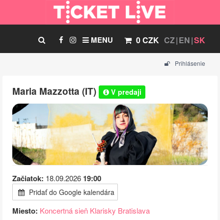
MENU
0 CZK
CZ
EN
SK
Prihlásenie
Maria Mazzotta (IT)
V predaji
Začiatok:
18.09.2026
19:00
Pridať do Google kalendára
Miesto:
Koncertná sieň Klarisky Bratislava