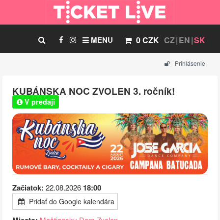
MENU
0 CZK
CZ
EN
SK
Prihlásenie
KUBÁNSKA NOC ZVOLEN 3. ročník!
V predaji
Začiatok:
22.08.2026
18:00
Pridať do Google kalendára
Meštiansky Dom Zvolen