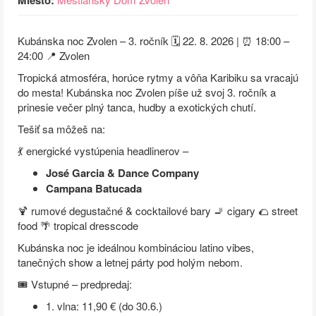
Miesto:
Kubánska noc Zvolen – 3. ročník 🗓 22. 8. 2026 | ⏰ 18:00 –
24:00 📍 Zvolen
Tropická atmosféra, horúce rytmy a vôňa Karibiku sa vracajú
do mesta! Kubánska noc Zvolen píše už svoj 3. ročník a
prinesie večer plný tanca, hudby a exotických chutí.
Tešiť sa môžeš na:
💃 energické vystúpenia headlinerov –
José Garcia & Dance Company
Campana Batucada
🍹 rumové degustačné & cocktailové bary 🚬 cigary 🌮 street
food 🌴 tropical dresscode
Kubánska noc je ideálnou kombináciou latino vibes,
tanečných show a letnej párty pod holým nebom.
🎟 Vstupné – predpredaj:
1. vlna: 11,90 € (do 30.6.)