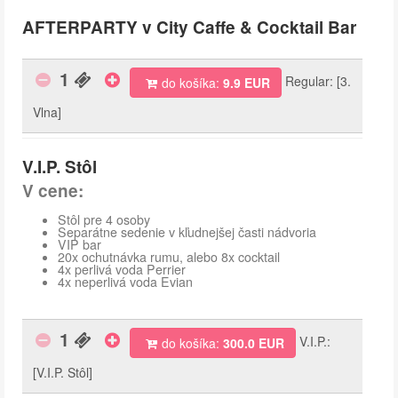
AFTERPARTY v City Caffe & Cocktail Bar
1
Regular: [3.
do košíka:
9.9 EUR
Vlna]
V.I.P. Stôl
V cene:
Stôl pre 4 osoby
Separátne sedenie v kľudnejšej časti nádvoria
VIP bar
20x ochutnávka rumu, alebo 8x cocktail
4x perlivá voda Perrier
4x neperlivá voda Evian
1
V.I.P.:
do košíka:
300.0 EUR
[V.I.P. Stôl]