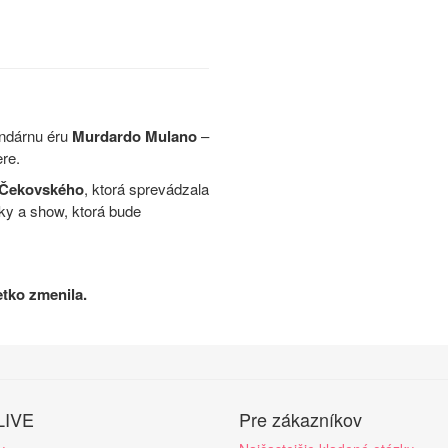
endárnu éru
Murdardo Mulano
–
re.
 Čekovského
, ktorá sprevádzala
cky a show, ktorá bude
etko zmenila.
LIVE
Pre zákazníkov