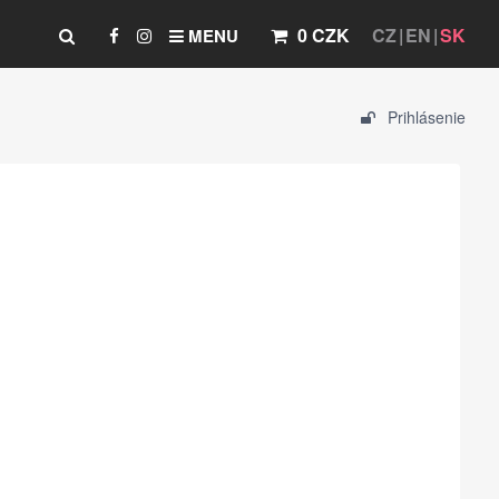
0 CZK
CZ
EN
SK
MENU
Prihlásenie