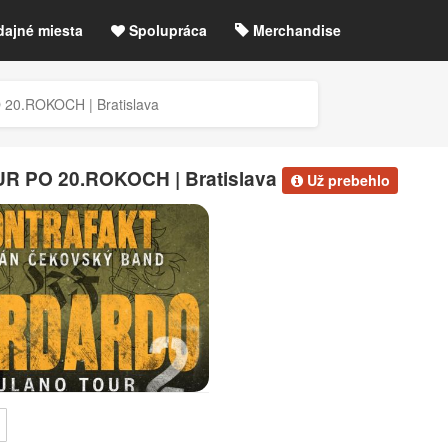
dajné miesta
Spolupráca
Merchandise
chre
Blog
Zrušené akcie / zmeny
.ROKOCH | Bratislava
etLIVE účet / Registrácia
PO 20.ROKOCH | Bratislava
Už prebehlo