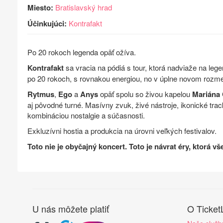
Miesto:
Bratislavský hrad
Účinkujúci:
Kontrafakt
Po 20 rokoch legenda opäť ožíva.
Kontrafakt
sa vracia na pódiá s tour, ktorá nadviaže na leg
po 20 rokoch, s rovnakou energiou, no v úplne novom rozme
Rytmus
,
Ego
a
Anys
opäť spolu so živou kapelou
Mariána
aj pôvodné turné. Masívny zvuk, živé nástroje, ikonické tra
kombináciou nostalgie a súčasnosti.
Exkluzívni hostia a produkcia na úrovni veľkých festivalov.
Toto nie je obyčajný koncert. Toto je návrat éry, ktorá vš
U nás môžete platiť
O Ticket