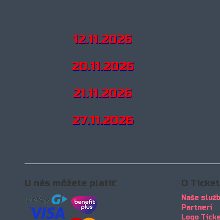
12.11.2026
20.11.2026
21.11.2026
27.11.2026
U nás môžete platiť
O Ticke
Naše služ
Partneri
Logo Tick