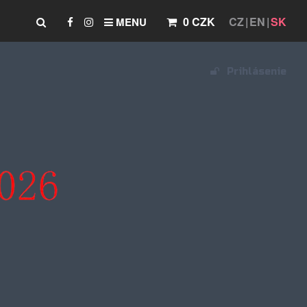
0 CZK
CZ
EN
SK
MENU
Prihlásenie