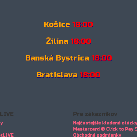
Košice
18:00
Žilina
18:00
Banská Bystrica
18:00
Bratislava
18:00
tLIVE
Pre zákazníkov
by
Najčastejšie kladené otázk
Mastercard ® Click to Pay 
etLIVE
Obchodné podmienky