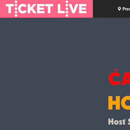
Pre
Vou
Tick