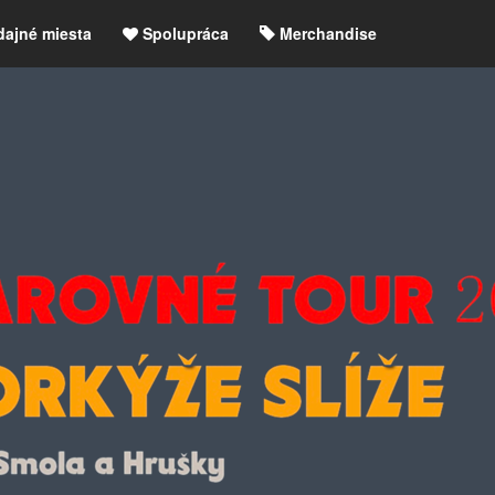
dajné miesta
Spolupráca
Merchandise
chre
Blog
Zrušené akcie / zmeny
etLIVE účet / Registrácia