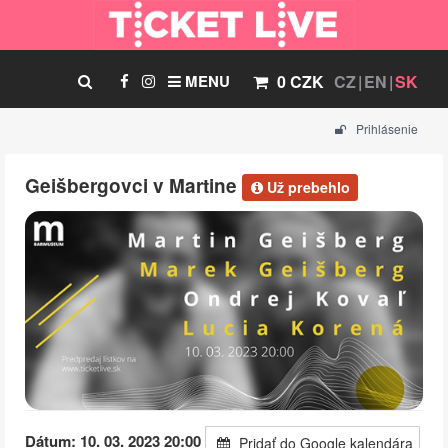
MENU
0 CZK
CZ
EN
SK
Prihlásenie
Geišbergovci v Martine
Už prebehlo
Dátum: 10. 03. 2023 20:00
Pridať do Google kalendára