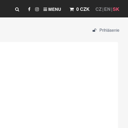
0 CZK
CZ
EN
SK
MENU
Prihlásenie