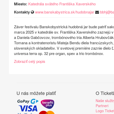
Miesto:
Katedrála svätého Františka Xaverského
Kontakty
www.banskabystrica.sk/hudobnajar
bbhj@ba
Záver festivalu Banskobystrická hudobná jar bude patriť sak
marca 2025 v katedrále sv. Františka Xaverského zaznejú v in
a Daniela Gabčovcov, trombónového tria Alberta Hrubovčá
Tomana a kontratenoristu Mateja Bendu diela francúzskych
slovenských skladateľov. V svetovej premiére zaznie dielo
universa terra op. 32 pre organ, spev a trio trombónov.
Zobraziť celý popis
U nás môžete platiť
O Ticket
Naše služb
Partneri
Logo Ticke