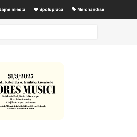
dajné miesta
Spolupráca
Merchandise
chre
Blog
Zrušené akcie / zmeny
etLIVE účet / Registrácia