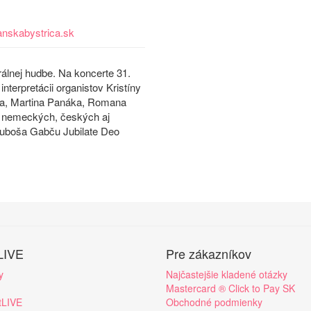
nskabystrica.sk
rálnej hudbe. Na koncerte 31.
terpretácii organistov Kristíny
ka, Martina Panáka, Romana
, nemeckých, českých aj
 Ľuboša Gabču Jubilate Deo
LIVE
Pre zákazníkov
y
Najčastejšie kladené otázky
Mastercard ® Click to Pay SK
tLIVE
Obchodné podmienky