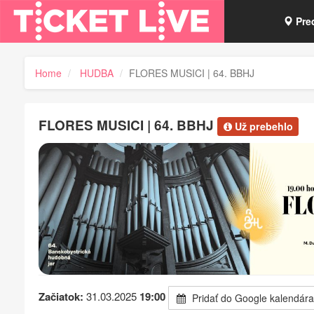
Pre
Vou
Home
HUDBA
FLORES MUSICI | 64. BBHJ
Tick
FLORES MUSICI | 64. BBHJ
Už prebehlo
Začiatok:
31.03.2025
19:00
Pridať do Google kalendára