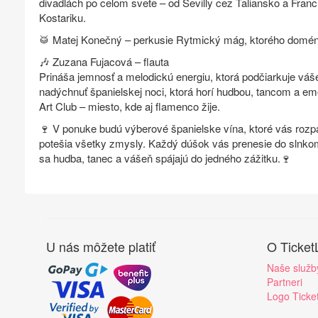
divadlách po celom svete – od Sevilly cez Taliansko a Fra
Kostariku.
🥁 Matej Konečný – perkusie Rytmický mág, ktorého doménou
🎶 Zuzana Fujacová – flauta
Prináša jemnosť a melodickú energiu, ktorá podčiarkuje váš
nadýchnuť španielskej noci, ktorá horí hudbou, tancom a
Art Club – miesto, kde aj flamenco žije.
🍷 V ponuke budú výberové španielske vína, ktoré vás roz
potešia všetky zmysly. Každý dúšok vás prenesie do slnkom
sa hudba, tanec a vášeň spájajú do jedného zážitku.🍷
U nás môžete platiť
O Ticket
Naše služb
Partneri
Logo Ticke