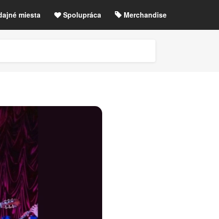
dajné miesta
Spolupráca
Merchandise
chre
Blog
Zrušené akcie / zmeny
etLIVE účet / Registrácia