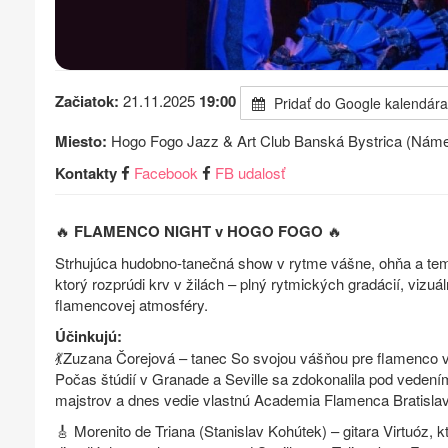
Začiatok:
21.11.2025
19:00
Pridať do Google kalendára
Miesto:
Hogo Fogo Jazz & Art Club Banská Bystrica (Náme
Kontakty
Facebook
FB udalosť
🔥
FLAMENCO NIGHT v HOGO FOGO
🔥
Strhujúca hudobno-tanečná show v rytme vášne, ohňa a tem
ktorý rozprúdi krv v žilách – plný rytmických gradácií, vizuál
flamencovej atmosféry.
Účinkujú:
💃Zuzana Čorejová – tanec So svojou vášňou pre flamenco v
Počas štúdií v Granade a Seville sa zdokonalila pod vedení
majstrov a dnes vedie vlastnú Academia Flamenca Bratisla
🎸 Morenito de Triana (Stanislav Kohútek) – gitara Virtuóz, 