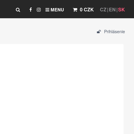
0 CZK
CZ
EN
SK
MENU
Prihlásenie