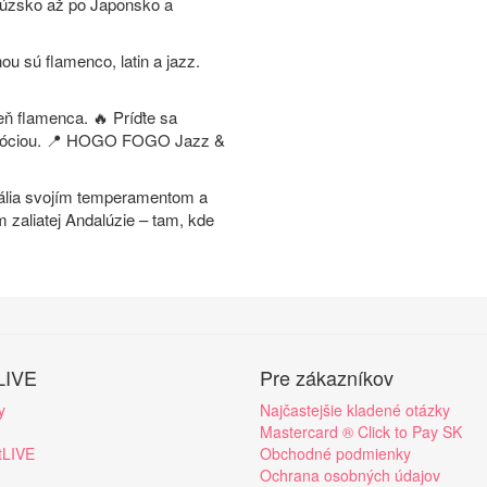
ncúzsko až po Japonsko a
 sú flamenco, latin a jazz.
eň flamenca. 🔥 Príďte sa
 emóciou. 📍 HOGO FOGO Jazz &
pália svojím temperamentom a
 zaliatej Andalúzie – tam, kde
LIVE
Pre zákazníkov
y
Najčastejšie kladené otázky
Mastercard ® Click to Pay SK
tLIVE
Obchodné podmienky
Ochrana osobných údajov