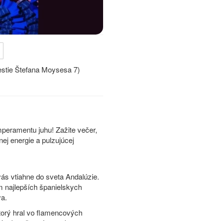
stie Štefana Moysesa 7)
peramentu juhu! Zažite večer,
nej energie a pulzujúcej
ás vtiahne do sveta Andalúzie.
m najlepších španielskych
va.
ktorý hral vo flamencových