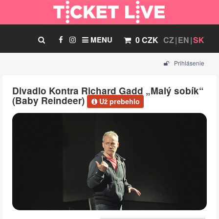
MENU
0 CZK
CZ
EN
SK
Prihlásenie
Divadlo Kontra Richard Gadd „Malý sobík“
(Baby Reindeer)
Už prebehlo