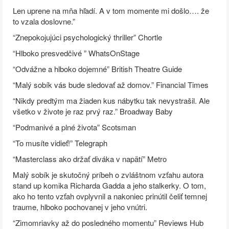
Len uprene na mňa hľadí. A v tom momente mi došlo…. že
to vzala doslovne.”
“Znepokojujúci psychologický thriller” Chortle
“Hlboko presvedčivé ” WhatsOnStage
“Odvážne a hlboko dojemné” British Theatre Guide
“Malý sobík vás bude sledovať až domov.” Financial Times
“Nikdy predtým ma žiaden kus nábytku tak nevystrašil. Ale
všetko v živote je raz prvý raz.” Broadway Baby
“Podmanivé a plné života” Scotsman
“To musíte vidieť!” Telegraph
“Masterclass ako držať diváka v napätí” Metro
Malý sobík je skutočný príbeh o zvláštnom vzťahu autora
stand up komika Richarda Gadda a jeho stalkerky. O tom,
ako ho tento vzťah ovplyvnil a nakoniec prinútil čeliť temnej
traume, hlboko pochovanej v jeho vnútri.
“Zimomriavky až do posledného momentu” Reviews Hub