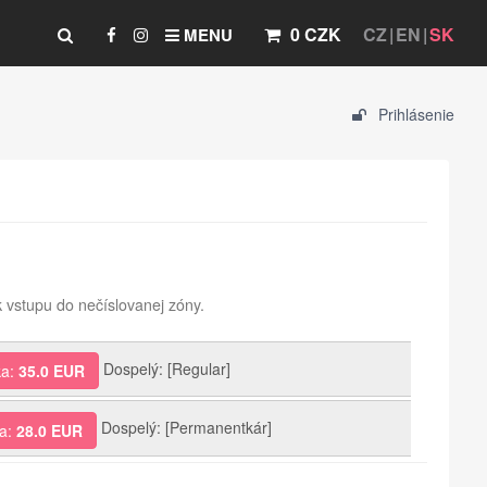
0 CZK
CZ
EN
SK
MENU
Prihlásenie
 vstupu do nečíslovanej zóny.
Dospelý: [Regular]
ka:
35.0 EUR
Dospelý: [Permanentkár]
ka:
28.0 EUR