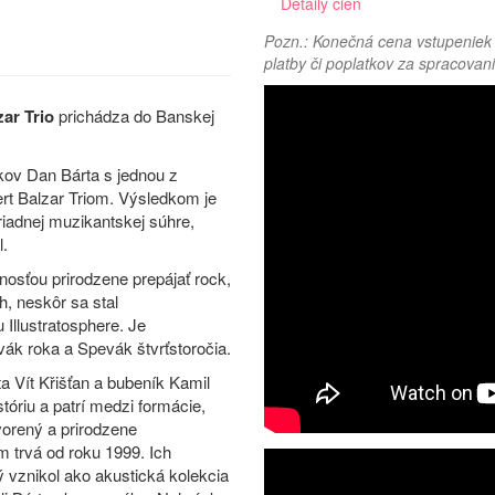
Detaily cien
Pozn.: Konečná cena vstupeniek 
platby či poplatkov za spracovani
ar Trio
prichádza do Banskej
kov Dan Bárta s jednou z
rt Balzar Triom. Výsledkom je
riadnej muzikantskej súhre,
l.
nosťou prirodzene prepájať rock,
h, neskôr sa stal
 Illustratosphere. Je
ák roka a Spevák štvrťstoročia.
ta Vít Křišťan a bubeník Kamil
tóriu a patrí medzi formácie,
vorený a prirodzene
 trvá od roku 1999. Ich
ý vznikol ako akustická kolekcia