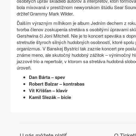
osobitých úprav skladieb autorov a interpretov, ktorí formo
bola mixovaná v prestížnom newyorskom štúdiu Sear Sound 
držiteľ Grammy Mark Wilder.
Ďalším výrazným míľnikom je album Jedním dechem z roku
tvorba členov zoskupenia stretáva s osobitými úpravami sk
Gershwina či Joni Mitchell. Nie je to koncert speváka s dop
stretnutie štyroch silných hudobných osobností, ktoré spolu 
organizmus. V Banskej Bystrici tak zaznie koncert pre poslu
známe meno, ale skutočný hudobný zážitok – výnimočný hla
jazzové trio a repertoár, v ktorom sa stretáva hudobná slo
úroveň.
Dan Bárta – spev
Robert Balzar – kontrabas
Vít Křišťan – klavír
Kamil Slezák – bicie
U nás môžete platiť
O Ticket