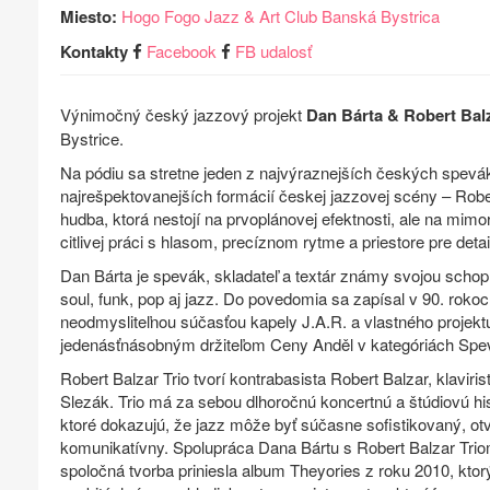
Miesto:
Hogo Fogo Jazz & Art Club Banská Bystrica
Kontakty
Facebook
FB udalosť
Výnimočný český jazzový projekt
Dan Bárta & Robert Balz
Bystrice.
Na pódiu sa stretne jeden z najvýraznejších českých spevá
najrešpektovanejších formácií českej jazzovej scény – Robe
hudba, ktorá nestojí na prvoplánovej efektnosti, ale na mimo
citlivej práci s hlasom, precíznom rytme a priestore pre detai
Dan Bárta je spevák, skladateľ a textár známy svojou schop
soul, funk, pop aj jazz. Do povedomia sa zapísal v 90. rokoc
neodmysliteľnou súčasťou kapely J.A.R. a vlastného projektu
jedenásťnásobným držiteľom Ceny Anděl v kategóriách Spev
Robert Balzar Trio tvorí kontrabasista Robert Balzar, klaviris
Slezák. Trio má za sebou dlhoročnú koncertnú a štúdiovú his
ktoré dokazujú, že jazz môže byť súčasne sofistikovaný, ot
komunikatívny. Spolupráca Dana Bártu s Robert Balzar Triom
spoločná tvorba priniesla album Theyories z roku 2010, ktor