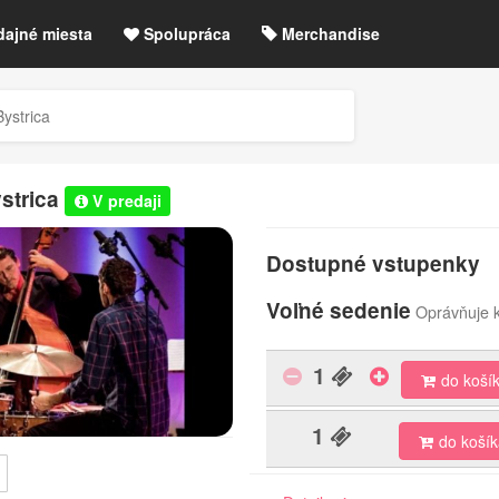
dajné miesta
Spolupráca
Merchandise
chre
Blog
Zrušené akcie / zmeny
ystrica
etLIVE účet / Registrácia
ystrica
V predaji
Dostupné vstupenky
Voľné sedenie
Oprávňuje k
1
do koší
1
do koší