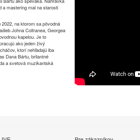
vali Bártu ako speváka. Nahrávka
a mastering mal na starosti
 2022, na ktorom sa pôvodná
ladieb Johna Coltranea, Georgea
rovodnou kapelou. Je to
pracujú ako jeden živý
cháčov, ktorí nehľadajú iba
s Dana Bártu, brilantné
boda a svetová muzikantská
LIVE
Pre zákazníkov