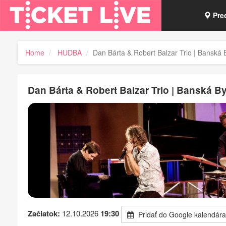
Pre
Vou
Home
HUDBA
Dan Bárta & Robert Balzar Trio | Banská B
Tick
Dan Bárta & Robert Balzar Trio | Banská B
Začiatok:
12.10.2026
19:30
Pridať do Google kalendára