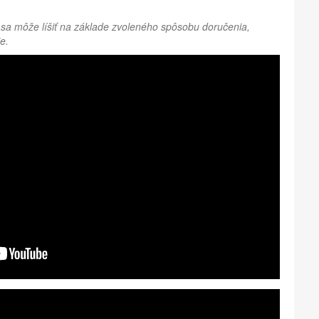
sa môže líšiť na základe zvoleného spôsobu doručenia,
e.