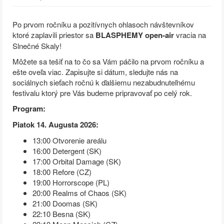
Po prvom ročníku a pozitívnych ohlasoch návštevníkov
ktoré zaplavili priestor sa
BLASPHEMY
open-air
vracia na
Slnečné Skaly!
Môžete sa tešiť na to čo sa Vám páčilo na prvom ročníku a
ešte oveľa viac. Zapisujte si dátum, sledujte nás na
sociálnych sieťach ročnú k ďalšiemu nezabudnuteľnému
festivalu ktorý pre Vás budeme pripravovať po celý rok.
Program:
Piatok 14. Augusta 2026:
13:00 Otvorenie areálu
16:00 Detergent (SK)
17:00 Orbital Damage (SK)
18:00 Refore (CZ)
19:00 Horrorscope (PL)
20:00 Realms of Chaos (SK)
21:00 Doomas (SK)
22:10 Besna (SK)