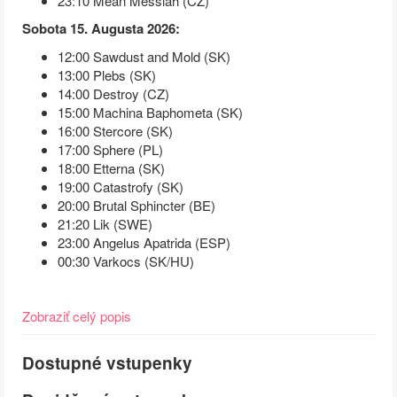
23:10 Mean Messiah (CZ)
Sobota 15. Augusta 2026:
12:00 Sawdust and Mold (SK)
13:00 Plebs (SK)
14:00 Destroy (CZ)
15:00 Machina Baphometa (SK)
16:00 Stercore (SK)
17:00 Sphere (PL)
18:00 Etterna (SK)
19:00 Catastrofy (SK)
20:00 Brutal Sphincter (BE)
21:20 Lik (SWE)
23:00 Angelus Apatrida (ESP)
00:30 Varkocs (SK/HU)
Zobraziť celý popis
Dostupné vstupenky