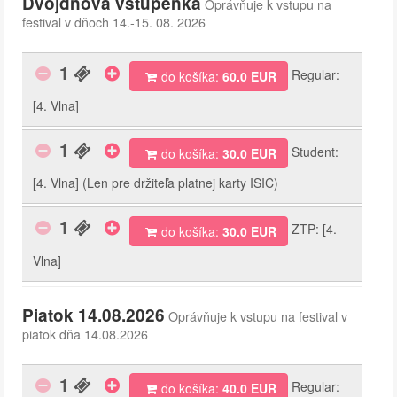
Dvojdňová vstupenka
Oprávňuje k vstupu na
festival v dňoch 14.-15. 08. 2026
1
Regular:
do košíka:
60.0 EUR
[4. Vlna]
1
Student:
do košíka:
30.0 EUR
[4. Vlna] (Len pre držiteľa platnej karty ISIC)
1
ZTP: [4.
do košíka:
30.0 EUR
Vlna]
Piatok 14.08.2026
Oprávňuje k vstupu na festival v
piatok dňa 14.08.2026
1
Regular:
do košíka:
40.0 EUR