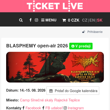
MENU
0 CZK
CZ
EN
SK
Prihlásenie
BLASPHEMY open-air 2026
V predaji
Dátum: 14.-15. 08. 2026
Pridať do Google kalendára
Miesto:
Camp Slnečné skaly Rajecké Teplice
Kontakty
Facebook
FB udalosť
Instagram