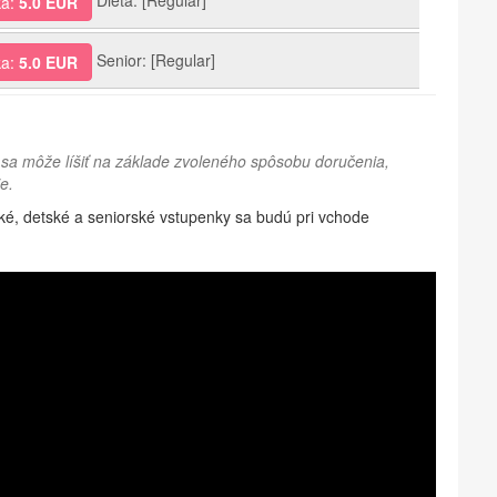
ka:
5.0 EUR
Senior: [Regular]
ka:
5.0 EUR
sa môže líšiť na základe zvoleného spôsobu doručenia,
e.
é, detské a seniorské vstupenky sa budú pri vchode