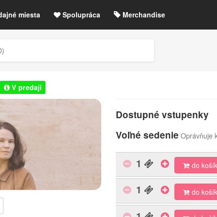
dajné miesta
Spolupráca
Merchandise
chre
Blog
Zrušené akcie / zmeny
O)
etLIVE účet / Registrácia
V predaji
Dostupné vstupenky
Voľné sedenie
Oprávňuje k
1
do koší
1
do koší
1