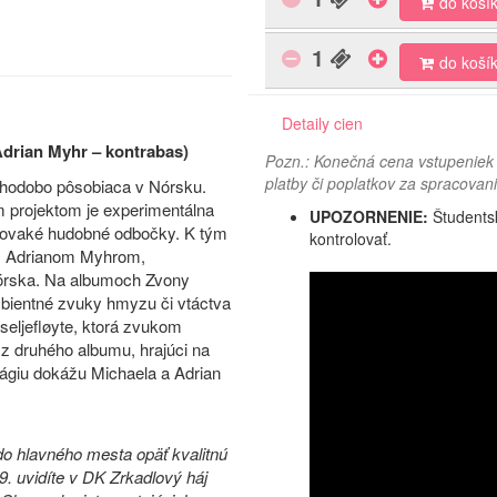
do koší
1
do koší
Detaily cien
 Adrian Myhr – kontrabas)
Pozn.: Konečná cena vstupeniek 
platby či poplatkov za spracovani
lhodobo pôsobiaca v Nórsku.
m projektom je experimentálna
UPOZORNENIE:
Študentsk
šakovaké hudobné odbočky. K tým
kontrolovať.
om Adrianom Myhrom,
Nórska. Na albumoch Zvony
ambientné zvuky hmyzu či vtáctva
 seljefløyte, ktorá zvukom
z druhého albumu, hrajúci na
mágiu dokážu Michaela a Adrian
do hlavného mesta opäť kvalitnú
9. uvidíte v DK Zrkadlový háj