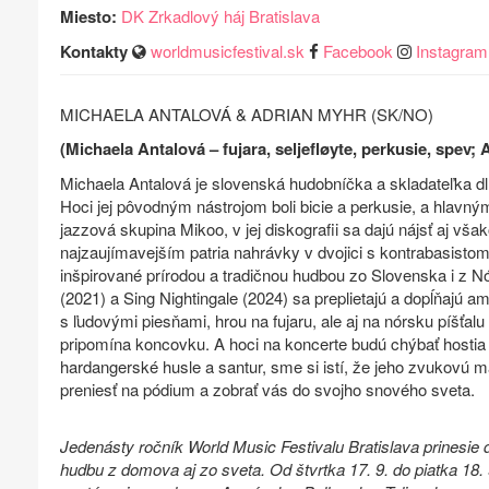
Miesto:
DK Zrkadlový háj Bratislava
Kontakty
worldmusicfestival.sk
Facebook
Instagram
MICHAELA ANTALOVÁ & ADRIAN MYHR (SK/NO)
(Michaela Antalová – fujara, seljefløyte, perkusie, spev;
Michaela Antalová je slovenská hudobníčka a skladateľka d
Hoci jej pôvodným nástrojom boli bicie a perkusie, a hlavný
jazzová skupina Mikoo, v jej diskografii sa dajú nájsť aj v
najzaujímavejším patria nahrávky v dvojici s kontrabasist
inšpirované prírodou a tradičnou hudbou zo Slovenska i z 
(2021) a Sing Nightingale (2024) sa preplietajú a dopĺňajú 
s ľudovými piesňami, hrou na fujaru, ale aj na nórsku píšťalu
pripomína koncovku. A hoci na koncerte budú chýbať hostia 
hardangerské husle a santur, sme si istí, že jeho zvukovú 
preniesť na pódium a zobrať vás do svojho snového sveta.
Jedenásty ročník World Music Festivalu Bratislava prinesie 
hudbu z domova aj zo sveta. Od štvrtka 17. 9. do piatka 18. 