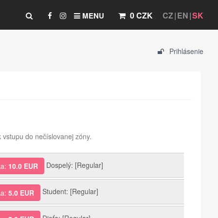
0 CZK
CZ
EN
SK
MENU
Prihlásenie
 vstupu do nečíslovanej zóny.
Dospelý: [Regular]
ka:
10.0 EUR
Student: [Regular]
ka:
5.0 EUR
Dieťa: [Regular]