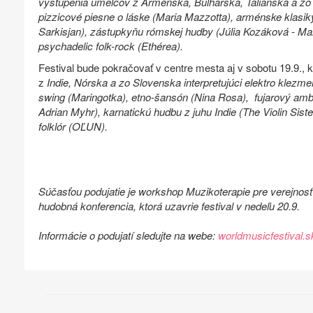
vystúpenia umelcov z Arménska, Bulharska, Talianska a zo 
pizzicové piesne o láske (Maria Mazzotta), arménske klasik
Sarkisjan), zástupkyňu rómskej hudby (Júlia Kozáková - Man
psychadelic folk-rock (Ethérea).
Festival bude pokračovať v centre mesta aj v sobotu 19.9., 
z
Indie, Nórska a zo Slovenska interpretujúci elektro klezme
swing (Maringotka), etno-šansón (Nina Rosa), fujarový amb
Adrian Myhr), karnatickú hudbu z juhu Indie (The Violin Si
folklór (OĽUN).
Súčasťou podujatie je workshop Muzikoterapie pre verejno
hudobná konferencia, ktorá uzavrie festival v nedeľu 20.9.
Informácie o podujatí sledujte na webe:
worldmusicfestival.s