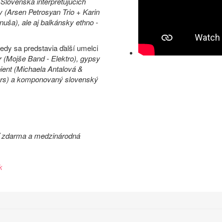
Slovenska interpretujúcich
y (Arsen Petrosyan Trio + Karin
uša), ale aj balkánsky ethno -
kedy sa predstavia ďalší umelci
r (Mojše Band - Elektro), gypsy
ient (Michaela Antalová &
sters) a komponovaný slovenský
sť zdarma a medzinárodná
k