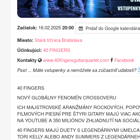
Začiatok:
16.02.2025
20:00
Pridať do Google kalendára
Miesto:
Stará tržnica Bratislava
Účinkujúci:
40 FINGERS
Kontakty
www.40fingersguitarquartet.com
Facebook
Psst ... Máte vstupenky a nemôžete sa zúčastniť udalosti?
Ž
40 FINGERS
NOVÝ GLOBÁLNY FENOMÉN CROSSOVERU
ICH MAJSTROVSKÉ ARANŽMÁNY ROCKOVÝCH, POPOV
FILMOVÝCH PIESNÍ PRE ŠTYRI GITARY MAJÚ VIAC AK
NA YOUTUBE A 350 MILIÓNOV ZHLIADNUTÍ NA SOCIÁ
40 FINGERS MAJÚ DUETY S LEGENDÁRNYMI UMELCA
TORI KELLY ALEBO ANDY SUMMERS Z LEGENDÁRNEH