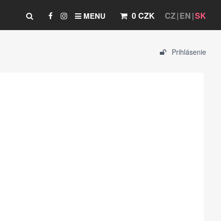
0 CZK
CZ
EN
SK
MENU
Prihlásenie