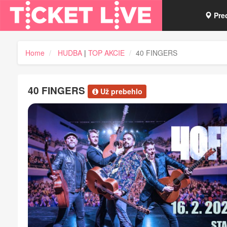
Pre
Vou
Home
HUDBA
|
TOP AKCIE
40 FINGERS
Tick
40 FINGERS
Už prebehlo