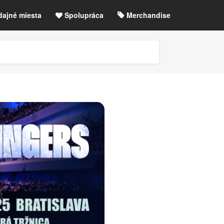
dajné miesta
Spolupráca
Merchandise
chre
Blog
Zrušené akcie / zmeny
etLIVE účet / Registrácia