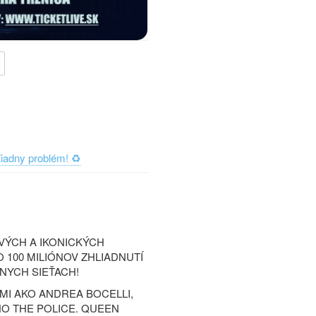
iadny problém! ♻️
ÝCH A IKONICKÝCH
O 100 MILIÓNOV ZHLIADNUTÍ
LNYCH SIEŤACH!
MI AKO ANDREA BOCELLI,
O THE POLICE. QUEEN