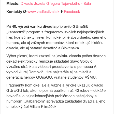
Miesto:
Divadlo Jozefa Gregora Tajovského - Sála
Kontakty
www.vadfestival.sk
Facebook
Pri
40. výročí vzniku divadla
pripravilo
GUnaGU
„kabaretný“ program z fragmentov svojich najúspešnejších
hier, kde sú texty nielen komické, plné absurdného, čierneho
humoru, ale aj vážnych momentov, ktoré reflektujú históriu
divadla, ale aj ostatné desaťročia Slovenska.
Výber piesní, ktoré zazneli na javisku divadla počas štyroch
dekád elektronicky remixuje skladateľ Slavo Solovic,
vizuálnu stránku a videoart predstavenia s pomocou AI
vytvoril Juraj Demovič. Hrá najstaršia aj najmladšia
generácia hercov GUnaGU, vrátane študentov VŠMU.
Fragmenty komické, ale aj vážne a lyrické ukazujú divadlo
GUnaGU tak, ako ho pozná publikum už 40 rokov – dokáže
hovoriť aj o najnaliehavejších problémoch našej doby s
humorom. „Kabaretom“ sprevádza zakladateľ divadla a jeho
umelecký šéf Viliam Klimáček.