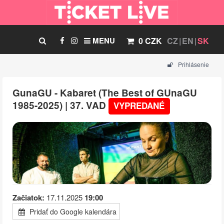
MENU
0 CZK
CZ
EN
SK
Prihlásenie
GunaGU - Kabaret (The Best of GUnaGU
1985-2025) | 37. VAD
VYPREDANÉ
Začiatok:
17.11.2025
19:00
Pridať do Google kalendára