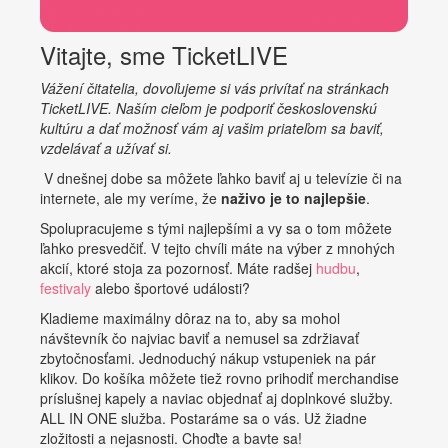
Vitajte, sme TicketLIVE
Vážení čitatelia, dovoľujeme si vás privítať na stránkach
TicketLIVE. Naším cieľom je podporiť československú
kultúru a dať možnosť vám aj vašim priateľom sa baviť,
vzdelávať a užívať si.
V dnešnej dobe sa môžete ľahko baviť aj u televízie či na
internete, ale my veríme, že
naživo je to najlepšie
.
Spolupracujeme s tými najlepšími a vy sa o tom môžete
ľahko presvedčiť. V tejto chvíli máte na výber z mnohých
akcií, ktoré stoja za pozornosť. Máte radšej
hudbu
,
festivaly
alebo športové události?
Kladieme maximálny dôraz na to, aby sa mohol
návštevník čo najviac baviť a nemusel sa zdržiavať
zbytočnosťami. Jednoduchý nákup vstupeniek na pár
klikov. Do košíka môžete tiež rovno prihodiť merchandise
príslušnej kapely a naviac objednať aj doplnkové služby.
ALL IN ONE služba. Postaráme sa o vás. Už žiadne
zložitosti a nejasnosti. Choďte a bavte sa!