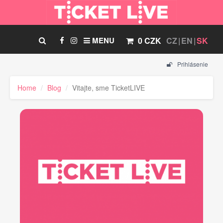
MENU
0 CZK
CZ
EN
SK
Prihlásenie
Home
Blog
Vitajte, sme TicketLIVE