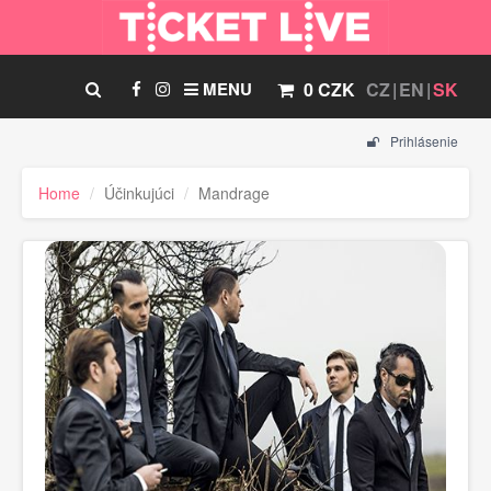
MENU
0 CZK
CZ
EN
SK
Prihlásenie
Home
Účinkujúci
Mandrage