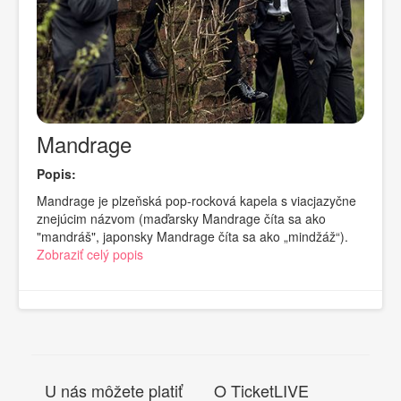
Mandrage
Popis:
Mandrage je plzeňská pop-rocková kapela s viacjazyčne
znejúcim názvom (maďarsky Mandrage číta sa ako
"mandráš", japonsky Mandrage číta sa ako „mindžáž“).
Zobraziť celý popis
U nás môžete platiť
O TicketLIVE