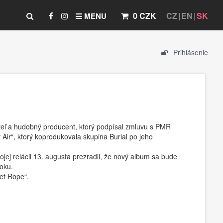
0 CZK
CZ
EN
SK
MENU
Prihlásenie
teľ a hudobný producent, ktorý podpísal zmluvu s PMR
t Air“, ktorý koprodukovala skupina Burial po jeho
jej relácii 13. augusta prezradil, že nový album sa bude
roku.
vet Rope“.