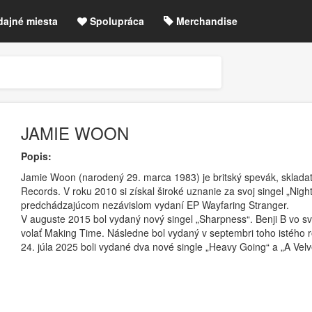
dajné miesta
Spolupráca
Merchandise
chre
Blog
Zrušené akcie / zmeny
etLIVE účet / Registrácia
JAMIE WOON
Popis:
Jamie Woon (narodený 29. marca 1983) je britský spevák, sklada
Records. V roku 2010 si získal široké uznanie za svoj singel „Nigh
predchádzajúcom nezávislom vydaní EP Wayfaring Stranger.
V auguste 2015 bol vydaný nový singel „Sharpness“. Benji B vo svo
volať Making Time. Následne bol vydaný v septembri toho istého 
24. júla 2025 boli vydané dva nové single „Heavy Going“ a „A Vel