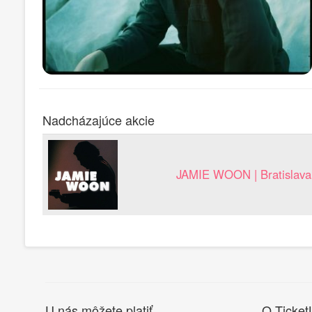
Nadcházajúce akcie
JAMIE WOON | Bratislava
U nás môžete platiť
O Ticket