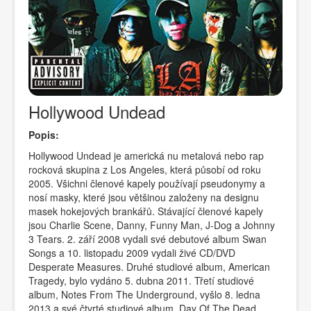
Hollywood Undead
Popis:
Hollywood Undead je americká nu metalová nebo rap
rocková skupina z Los Angeles, která působí od roku
2005. Všichni členové kapely používají pseudonymy a
nosí masky, které jsou většinou založeny na designu
masek hokejových brankářů. Stávající členové kapely
jsou Charlie Scene, Danny, Funny Man, J-Dog a Johnny
3 Tears. 2. září 2008 vydali své debutové album Swan
Songs a 10. listopadu 2009 vydali živé CD/DVD
Desperate Measures. Druhé studiové album, American
Tragedy, bylo vydáno 5. dubna 2011. Třetí studiové
album, Notes From The Underground, vyšlo 8. ledna
2013 a své čtvrté studiové album, Day Of The Dead,