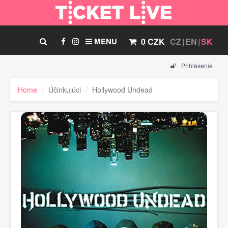
MENU
0 CZK
CZ
EN
SK
Prihlásenie
Home
Účinkujúci
Hollywood Undead