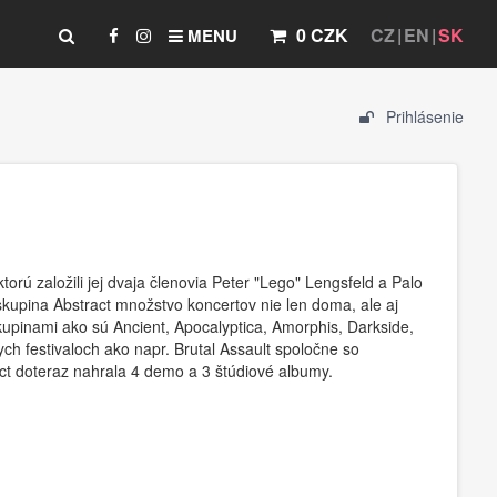
0 CZK
CZ
EN
SK
MENU
Prihlásenie
orú založili jej dvaja členovia Peter "Lego" Lengsfeld a Palo
skupina Abstract množstvo koncertov nie len doma, ale aj
skupinami ako sú Ancient, Apocalyptica, Amorphis, Darkside,
ch festivaloch ako napr. Brutal Assault spoločne so
act doteraz nahrala 4 demo a 3 štúdiové albumy.