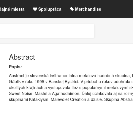
dajné miesta
Spolupráca
Merchandise
chre
Blog
Zrušené akcie / zmeny
etLIVE účet / Registrácia
Abstract
Popis:
Abstract je slovenská inštrumentálna metalová hudobná skupina, kt
Gáblik v roku 1995 v Banskej Bystrici. V priebehu rokov odohrala 
okolitých krajinách a vystupovala tiež s populárnymi metalovými 
Sweet Noise, Másfél a Agathodaimon. Ďalej účinkovala aj na rôzny
skupinami Kataklysm, Malevolet Creation a ďalšie. Skupina Abstr