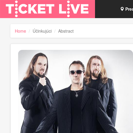
Pre
Vou
Home
Účinkujúci
Abstract
Tick