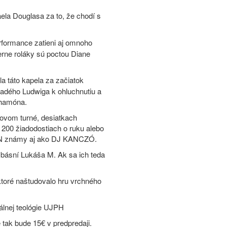
aela Douglasa za to, že chodí s
erformance zatieni aj omnoho
erne roláky sú poctou Diane
a táto kapela za začiatok
mladého Ludwiga k ohluchnutiu a
chamóna.
tovom turné, desiatkach
200 žiadodostiach o ruku alebo
BÁN známy aj ako DJ KANCZÓ.
 básní Lukáša M. Ak sa ich teda
ktoré naštudovalo hru vrchného
álnej teológie UJPH
tak bude 15€ v predpredaji.