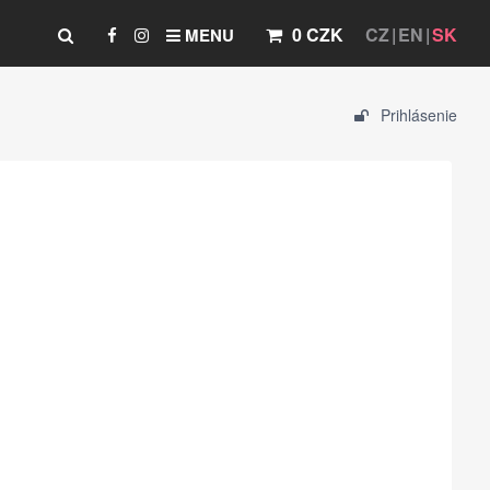
0 CZK
CZ
EN
SK
MENU
Prihlásenie