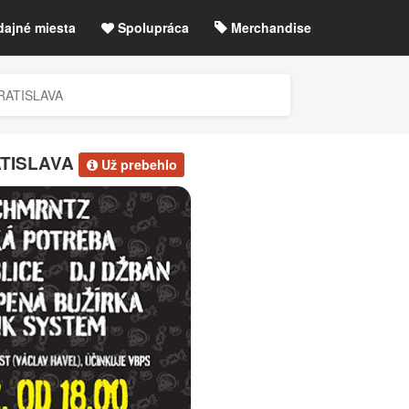
dajné miesta
Spolupráca
Merchandise
chre
Blog
Zrušené akcie / zmeny
RATISLAVA
etLIVE účet / Registrácia
ATISLAVA
Už prebehlo