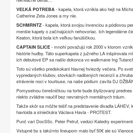
VEĽKÁ POTREBA
- kapela, ktorá vznikla ako hejt na Mich
Catherine Zeta Jones a my nie.
SCHMRNTZ
- kapela, ktorá svojou invenciou a pódiovou p
menšie kapely o začínajúcich nehovoriac. Ich legendárne či
Keaton, ktorá bola ich veľkou fanúšičkou.
CAPTAIN SLICE
- mnohí považujú rok 2000 v ktorom vznikl
histórie hudby. Táto superkapela z južného LA inšpirovala 
ich debutové EP sa našlo dokonca vo walkmane Ing Tutan
Toto sú všetko predskokani hlavnej hviezdy večera. Po sve
vypredaných klubov, stovkách nadšených recenzií a zhruba 
strávenie noci v tourbuse, na naše pódium zavíta DJ DŽ
Pomyselnou čerešničkou na torte bude štylizovaný prednes
niekto zvládne naučiť bez nevratných mentálnych tráum.
Takže skôr sa môžte tešiť na predstavenie divadla LÁHEV, 
havloida a slniečkára Václava Havla - PROTEST.
Punč varí DocSSc. Peter Petruf, vedúci Katedry experiment
Vstupné by s takýmto lineupom malo byť 50€ ale sú Vianoce 