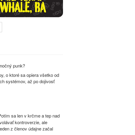
ianočný punk?
py, o ktoré sa opiera všetko od
h systémov, až po dojivosť
Potím sa len v krčme a tep nad
olávať kontroverzie, ale
jeden z členov údajne začal