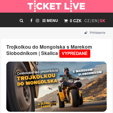
MENU
0 CZK
CZ
EN
SK
Prihlásenie
Trojkolkou do Mongolska s Marekom
Slobodníkom | Skalica
VYPREDANÉ