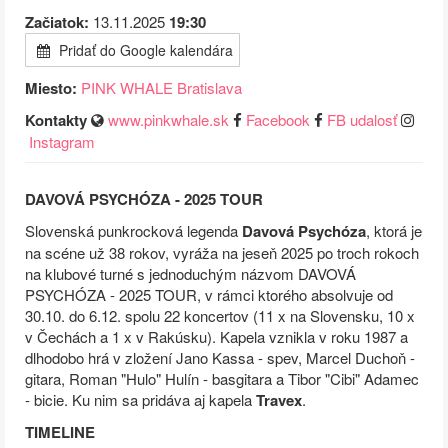
Začiatok:
13.11.2025
19:30
Pridať do Google kalendára
Miesto:
PINK WHALE Bratislava
Kontakty
www.pinkwhale.sk
Facebook
FB udalosť
Instagram
DAVOVÁ PSYCHÓZA - 2025 TOUR
Slovenská punkrocková legenda
Davová Psychóza
, ktorá je
na scéne už 38 rokov, vyráža na jeseň 2025 po troch rokoch
na klubové turné s jednoduchým názvom DAVOVÁ
PSYCHÓZA - 2025 TOUR, v rámci ktorého absolvuje od
30.10. do 6.12. spolu 22 koncertov (11 x na Slovensku, 10 x
v Čechách a 1 x v Rakúsku). Kapela vznikla v roku 1987 a
dlhodobo hrá v zložení Jano Kassa - spev, Marcel Duchoň -
gitara, Roman "Hulo" Hulín - basgitara a Tibor "Cibi" Adamec
- bicie. Ku nim sa pridáva aj kapela
Travex
.
TIMELINE