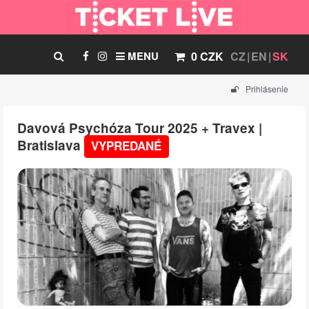
MENU
0 CZK
CZ
EN
SK
Prihlásenie
Davová Psychóza Tour 2025 + Travex |
Bratislava
VYPREDANÉ